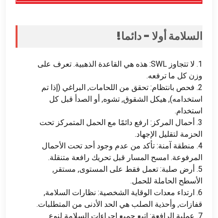
السلامة أولا - دائما!
1. لا تتجاوز SWL: هذه هي القاعدة الذهبية. تعرف على
وزن كل ما ترفعه.
2. فحص بانتظام: تحقق من اللحامات, البراغي (إذا تم
استخدامه), هيكل الشقوق, تشوه, أو الصدأ قبل كل
استخدام.
3. أحمال المركز: ارفع دائمًا مع الحمل المتمركز تحت
الحزمة لتقليل الإجهاد.
4. منطقة آمنة: تأكد من عدم وجود أحد تحت الأحمال
المرفوعة. امسح المسار قبل تحريك رافعة متنقلة.
5. أرض صلبة: تعمل فقط على المستوى, مستقر,
الأسطح الحاملة للحمل.
6. ارتداء معدات الوقاية الشخصية: نظارات السلامة,
قفازات, وأحذية الصلب هي الحد الأدنى من المتطلبات.
7. عملية الرافعة: اتبع جميع إجراءات السلامة لنوع