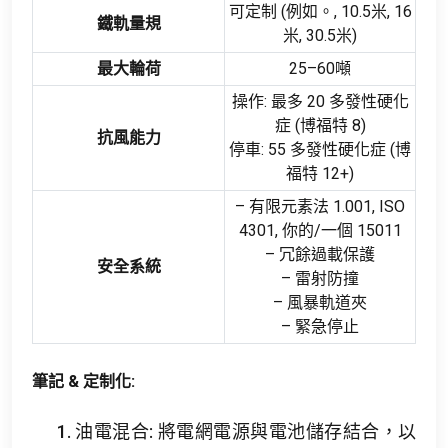
可定制 (例如。, 10.5米, 16
鐵軌量規
米, 30.5米)
最大輪荷
25–60噸
操作: 最多 20 多發性硬化
症 (博福特 8)
抗風能力
停車: 55 多發性硬化症 (博
福特 12+)
– 有限元素法 1.001, ISO
4301, 你的/一個 15011
– 冗餘過載保護
安全系統
– 雷射防撞
– 風暴軌道夾
– 緊急停止
筆記 & 定制化:
1. 油電混合: 將電網電源與電池儲存結合，以