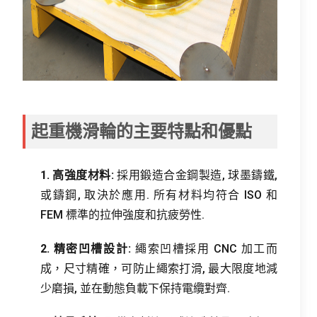
起重機滑輪的主要特點和優點
1. 高強度材料:
採用鍛造合金鋼製造, 球墨鑄鐵,
或鑄鋼, 取決於應用. 所有材料均符合 ISO 和
FEM 標準的拉伸強度和抗疲勞性.
2. 精密凹槽設計:
繩索凹槽採用 CNC 加工而
成，尺寸精確，可防止繩索打滑, 最大限度地減
少磨損, 並在動態負載下保持電纜對齊.