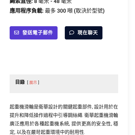
繩索直徑:
8 毫米 - 48 毫米
應用程序負載:
最多 300 噸 (取決於型號)
發送電子郵件
現在聊天
目錄
展示
起重機滑輪是衛華設計的關鍵起重部件, 設計用於在
提升和降低操作過程中引導鋼絲繩. 衛華起重機滑輪
廣泛應用於各種起重機系統, 提供更高的安全性, 穩
定, 以及在嚴苛起重環境中的耐用性.