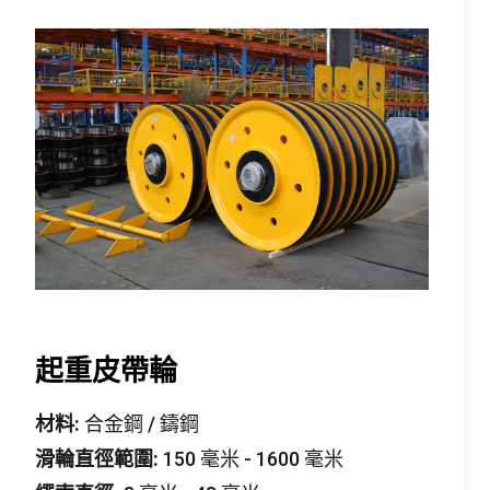
起重皮帶輪
材料:
合金鋼 / 鑄鋼
滑輪直徑範圍:
150 毫米 - 1600 毫米