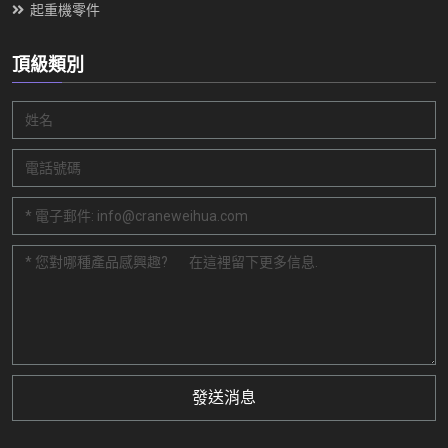
起重機零件
頂級類別
發送消息