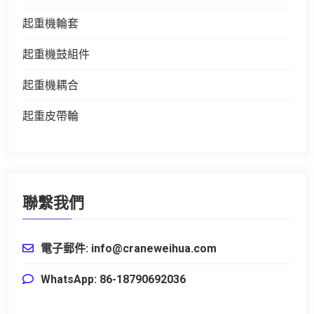
起重機輪套
起重機鼓組件
起重機耦合
起重皮帶輪
聯繫我們
電子郵件: info@craneweihua.com
WhatsApp: 86-18790692036