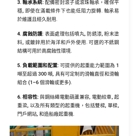
3. 軸承系統:
配備密封滾子或滾珠軸承，確保平
穩, 即使在滿載條件下也能低阻力旋轉. 軸承易
於維護且經久耐用.
4. 腐蝕防護:
表面處理包括噴丸, 防銹漆, 粉末塗
料, 或鍍鋅用於海洋和戶外使用. 可選的不銹鋼
結構可用於高腐蝕性環境.
5. 負載範圍和配置:
可提供的起重能力範圍為 1
噸至超過 300 噸, 具有可定制的滑輪直徑和滑輪
組合 (1–6 個滑輪或更多).
6. 相容性:
與鋼絲繩電動葫蘆兼容, 電動絞車, 起
重梁, 以及所有類型的起重機，包括雙樑, 單樑,
門戶網站, 和造船廠起重機.