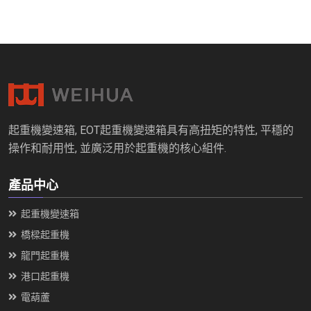
起重機變速箱, EOT起重機變速箱具有高扭矩的特性, 平穩的
操作和耐用性, 並廣泛用於起重機的核心組件.
產品中心
起重機變速箱
橋樑起重機
龍門起重機
港口起重機
電葫蘆