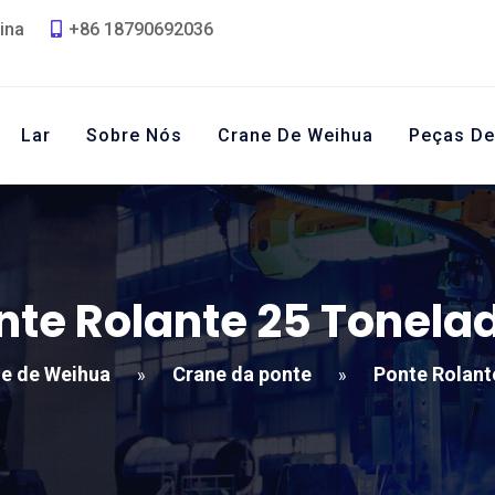
ina
+86 18790692036
Lar
Sobre Nós
Crane De Weihua
Peças De
nte Rolante 25 Tonela
e de Weihua
Crane da ponte
Ponte Rolant
»
»