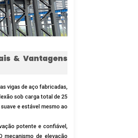
pais & Vantagens
as vigas de aço fabricadas,
lexão sob carga total de 25
o suave e estável mesmo ao
ação potente e confiável,
 O mecanismo de elevação