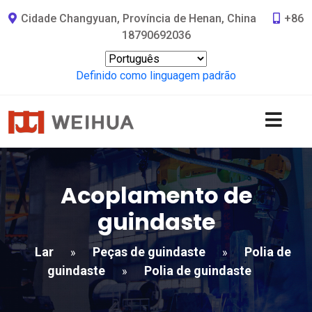
Cidade Changyuan, Província de Henan, China
+86
18790692036
Definido como linguagem padrão
Acoplamento de
guindaste
Lar
Peças de guindaste
Polia de
»
»
guindaste
Polia de guindaste
»