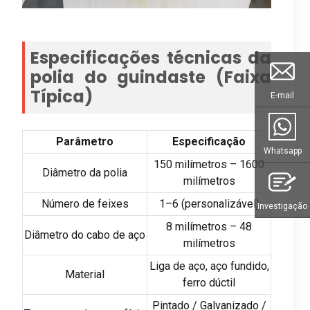
Especificações técnicas da
polia do guindaste (Faixa
Típica)
E-mail
Parâmetro
Especificação
Whatsapp
150 milímetros – 1600
Diâmetro da polia
milímetros
Número de feixes
1–6 (personalizável)
Investigação
8 milímetros – 48
Diâmetro do cabo de aço
milímetros
Liga de aço, aço fundido,
Material
ferro dúctil
Pintado / Galvanizado /