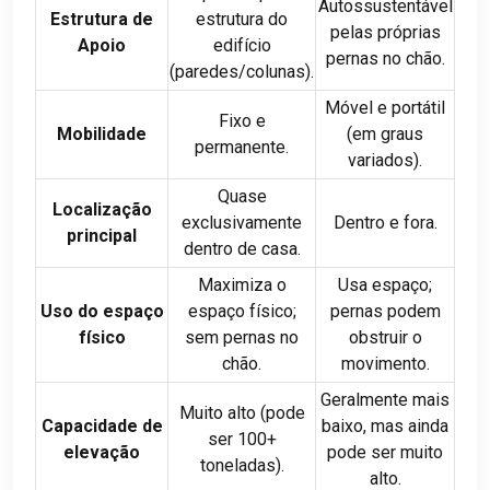
Autossustentável
Estrutura de
estrutura do
pelas próprias
Apoio
edifício
pernas no chão.
(paredes/colunas).
Móvel e portátil
Fixo e
Mobilidade
(em graus
permanente.
variados).
Quase
Localização
exclusivamente
Dentro e fora.
principal
dentro de casa.
Maximiza o
Usa espaço;
Uso do espaço
espaço físico;
pernas podem
físico
sem pernas no
obstruir o
chão.
movimento.
Geralmente mais
Muito alto (pode
Capacidade de
baixo, mas ainda
ser 100+
elevação
pode ser muito
toneladas).
alto.