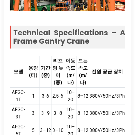
Technical Specifications – A
Frame Gantry Crane
리프
이동
드는
용량
기간
팅 높
속도
속도
모델
전원 공급 장치
(티)
(중)
이
(m/
(m/
(중)
나)
나)
AFGC-
10
–
1
3-6
2.5-6
8
–12
380
V/50Hz/3Ph
1T
20
AFGC-
10
–
3
3
–9
3
–8
8
–12
380
V/50Hz/3Ph
3T
20
AFGC-
10
–
5
3
–12
3
–10
8
–12
380
V/50Hz/3Ph
5T
20