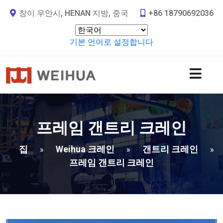
창이 우안시, HENAN 지방, 중국
+86 18790692036
기본 언어로 설정합니다
프레임 갠트리 크레인
집
Weihua 크레인
갠트리 크레인
»
»
»
프레임 갠트리 크레인