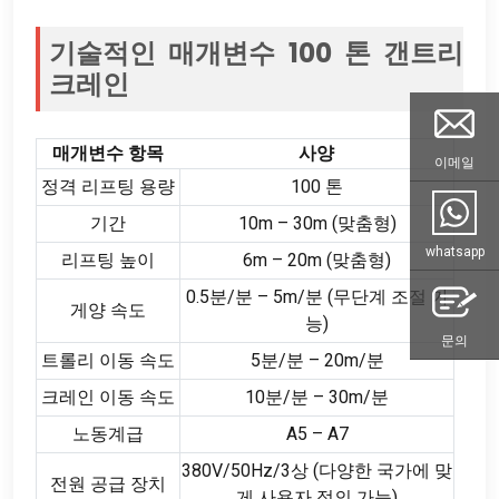
기술적인 매개변수 100 톤 갠트리
크레인
매개변수 항목
사양
이메일
정격 리프팅 용량
100 톤
기간
10m – 30m (맞춤형)
whatsapp
리프팅 높이
6m – 20m (맞춤형)
0.5분/분 – 5m/분 (무단계 조절 가
게양 속도
능)
문의
트롤리 이동 속도
5분/분 – 20m/분
크레인 이동 속도
10분/분 – 30m/분
노동계급
A5 – A7
380V/50Hz/3상 (다양한 국가에 맞
전원 공급 장치
게 사용자 정의 가능)