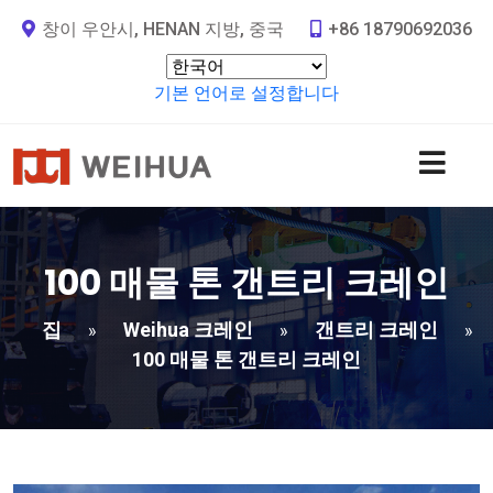
창이 우안시, HENAN 지방, 중국
+86 18790692036
기본 언어로 설정합니다
100 매물 톤 갠트리 크레인
집
Weihua 크레인
갠트리 크레인
»
»
»
100 매물 톤 갠트리 크레인