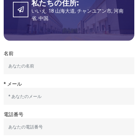
私たちの住所:
いいえ. 18 山海大道, チャンユアン市, 河南
省, 中国.
名前
* メール
電話番号