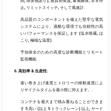
間, 障害物あり), 過負荷保護, 暴風確保, 非常停
止, リミットスイッチ, そして風速計.
高品質のコンポーネントを備えた堅牢な電気
システムにより、過酷な環境でも信頼性の高
いパフォーマンスを保証します (塩水噴霧, ほ
こり, 極端な温度).
予知保全のための高度な診断機能とリモート
監視機能.
6. 高効率 & 生産性:
速い巻き上げ速度とトロリーの移動速度によ
りサイクルタイムを最小限に抑えます。.
コンテナを最大まで積み重ねることができま
す 5 高い (以上 5 トラックレーン) 以上, ヤード