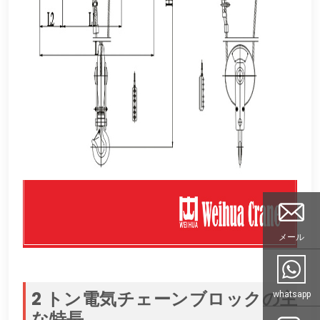
メール
2 トン電気チェーンブロックの主
whatsapp
な特長