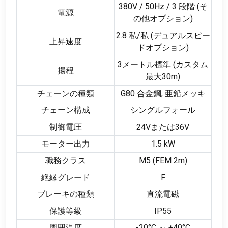
380V / 50Hz / 3 段階 (そ
電源
の他オプション)
2.8 私/私 (デュアルスピー
上昇速度
ドオプション)
3メートル標準 (カスタム
揚程
最大30m)
チェーンの種類
G80 合金鋼, 亜鉛メッキ
チェーン構成
シングルフォール
制御電圧
24Vまたは36V
モーター出力
1.5 kW
職務クラス
M5 (FEM 2m)
絶縁グレード
F
ブレーキの種類
直流電磁
保護等級
IP55
周囲温度
-20°C ～ +40°C