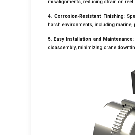
misalignments
,
reducing strain on reel
4.
Corrosion-Resistant Finishing
:
Spe
harsh environments
,
including marine
,
5.
Easy Installation and Maintenance
disassembly
,
minimizing crane downtim