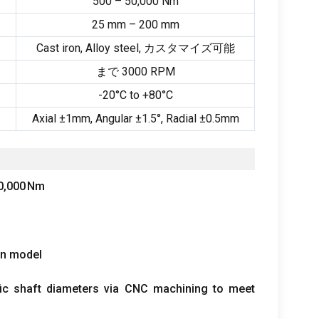
500 – 50,000
Nm
25
mm –
200
mm
Cast iron
,
Alloy steel
, カスタマイズ可能
まで 3000
RPM
-20
°C to +80°C
Axial ±1mm
,
Angular ±1.5°
,
Radial ±0.5mm
0,000 Nm
on model
ific shaft diameters via CNC machining to meet