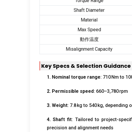
Torque Range
Shaft Diameter
Material
Max Speed
動作温度
Misalignment Capacity
Key Specs
&
Selection Guidance
1.
Nominal torque range
: 710
Nm to 10
2.
Permissible speed
: 660
–3,780 rpm
3.
Weight
: 7.8
kg to 540 kg
,
depending 
4.
Shaft fit
:
Tailored to project-spec
precision and alignment needs