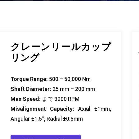
クレーンリールカップ
リング
Torque Range
:
500 – 50,000
Nm
Shaft Diameter
:
25
mm –
200
mm
Max Speed
:
まで 3000
RPM
Misalignment Capacity
:
Axial ±1mm
,
Angular ±1.5°
,
Radial ±0.5mm