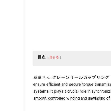
目次
見せる
威華さん
クレーンリールカップリング
ensure efficient and secure torque transmi
systems
.
It plays a crucial role in synchroni
smooth
,
controlled winding and unwinding of 