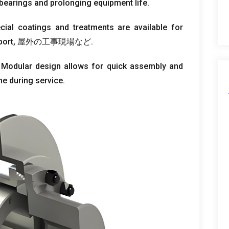
 bearings and prolonging equipment life
.
cial coatings and treatments are available for
port
, 屋外の工事現場など.
:
Modular design allows for quick assembly and
e during service
.