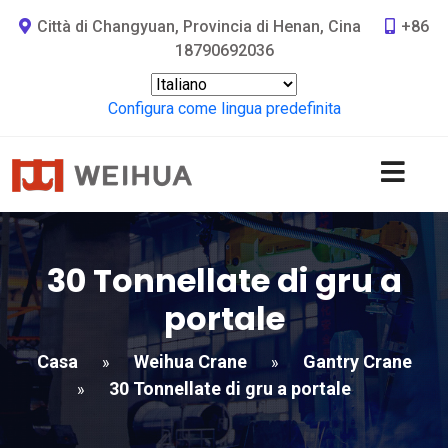
Città di Changyuan, Provincia di Henan, Cina
+86
18790692036
Configura come lingua predefinita
30 Tonnellate di gru a
portale
Casa
Weihua Crane
Gantry Crane
»
»
30 Tonnellate di gru a portale
»